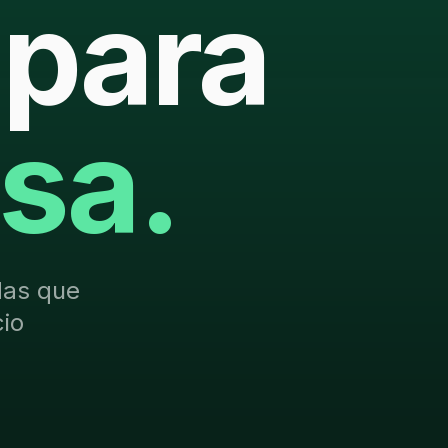
 para
sa.
das que
io