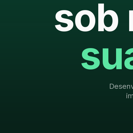
sob 
su
Desenv
i